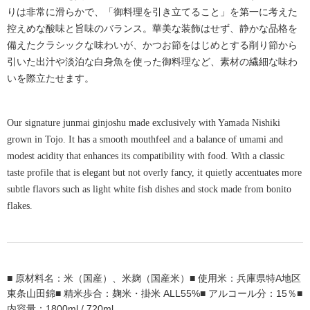
りは非常に滑らかで、「御料理を引き立てること」を第一に考えた
控えめな酸味と旨味のバランス。華美な装飾はせず、静かな品格を
備えたクラシックな味わいが、かつお節をはじめとする削り節から
引いた出汁や淡泊な白身魚を使った御料理など、素材の繊細な味わ
いを際立たせます。
Our signature junmai ginjoshu made exclusively with Yamada Nishiki
grown in Tojo. It has a smooth mouthfeel and a balance of umami and
modest acidity that enhances its compatibility with food. With a classic
taste profile that is elegant but not overly fancy, it quietly accentuates more
subtle flavors such as light white fish dishes and stock made from bonito
flakes.
■ 原材料名：米（国産）、米麹（国産米）■ 使用米：兵庫県特A地区
東条山田錦■ 精米歩合：麹米・掛米 ALL55%■ アルコール分：15％■
内容量：1800ml / 720ml